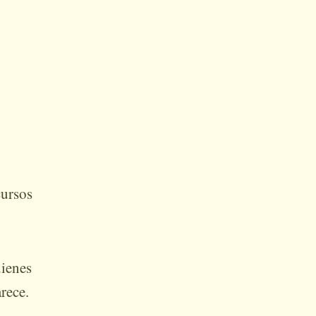
cursos
uienes
rece.