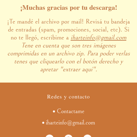
¡Muchas gracias por tu descarga!
¡Te mandé el archivo por mail! Revisá tu bandeja
de entradas (spam, promociones, social, etc). Si
no te llegó, escribime a
iharteinfo@gmail.com
Tene en cuenta que son tres imágenes
comprimidas en un archivo zip. Para poder verlas
tenes que
cliquearlo con el botón derecho y
apretar "extraer aquí".
Redes y contacto
Contactame
iharteinfo@gmail.com
I
P
Y