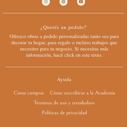
n
i
o
s
n
u
t
t
t
a
e
u
g
r
b
r
e
e
¿Querés un pedido?
a
s
m
t
Ofrezco obras a pedido personalizadas tanto sea para
decorar tu hogar, para regalo o incluso trabajos que
necesites para tu negocio. Si necesitas más
información, hacé click en este texto.
Ayuda
Cómo comprar
Cómo suscribirse a la Academia
Términos de uso y reembolsos
Políticas de privacidad